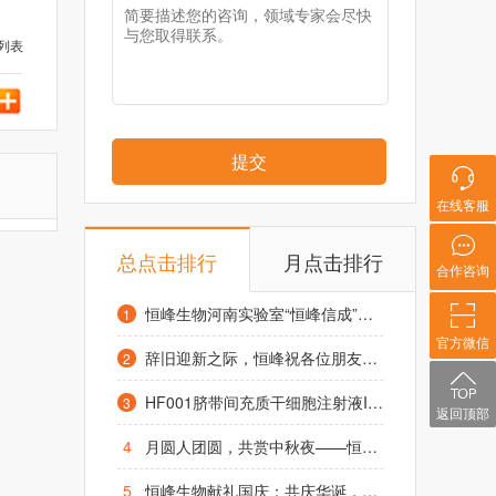
列表
提交
在线客服
总点击排行
月点击排行
合作咨询
恒峰生物河南实验室“恒峰信成”项目启动仪式在凤泉区举行
1
官方微信
辞旧迎新之际，恒峰祝各位朋友元旦快乐，阖家幸福！
2
HF001脐带间充质干细胞注射液IND获受理，1.2亿糖友或迎来治疗“新希望”
3
返回顶部
4
月圆人团圆，共赏中秋夜——恒峰生物致全体同仁及合作伙伴的中秋祝福
5
恒峰生物献礼国庆：共庆华诞，祈愿昌盛