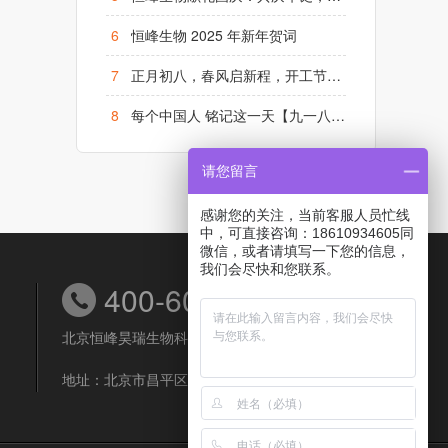
6
恒峰生物 2025 年新年贺词
7
正月初八，春风启新程，开工节节高！
8
每个中国人 铭记这一天【九一八】勿忘国耻、铭记历史
请您留言
感谢您的关注，当前客服人员忙线
中，可直接咨询：18610934605同
微信，或者请填写一下您的信息，
我们会尽快和您联系。
400-6038-558
北京恒峰昊瑞生物科技有限公司
地址：北京市昌平区北清路生命科学园博达大厦