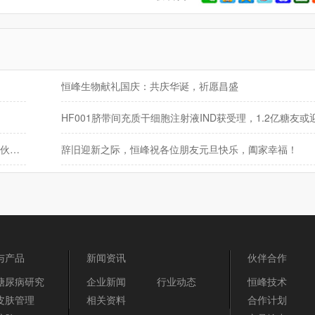
恒峰生物献礼国庆：共庆华诞，祈愿昌盛
月圆人团圆，共赏中秋夜——恒峰生物致全体同仁及合作伙伴的中秋祝福
辞旧迎新之际，恒峰祝各位朋友元旦快乐，阖家幸福！
与产品
新闻资讯
伙伴合作
糖尿病研究
企业新闻
行业动态
恒峰技术
皮肤管理
相关资料
合作计划