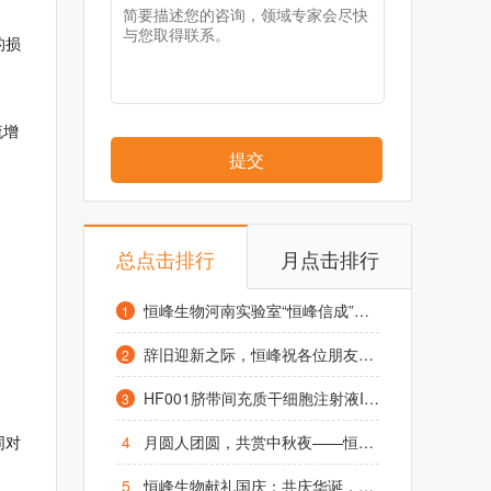
的损
流增
提交
总点击排行
月点击排行
恒峰生物河南实验室“恒峰信成”项目启动仪式在凤泉区举行
1
辞旧迎新之际，恒峰祝各位朋友元旦快乐，阖家幸福！
2
HF001脐带间充质干细胞注射液IND获受理，1.2亿糖友或迎来治疗“新希望”
3
4
月圆人团圆，共赏中秋夜——恒峰生物致全体同仁及合作伙伴的中秋祝福
同对
5
恒峰生物献礼国庆：共庆华诞，祈愿昌盛