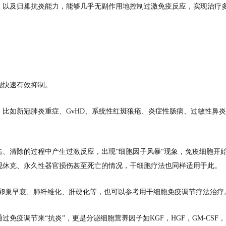
，以及归巢抗炎能力，能够几乎无副作用地控制过激免疫反应，实现治疗
现快速有效抑制。
比如新冠肺炎重症、GvHD、系统性红斑狼疮、炎症性肠病、过敏性鼻炎
、清除的过程中产生过激反应，出现”细胞因子风暴“现象，免疫细胞开
现休克、永久性器官损伤甚至死亡的情况，干细胞疗法也同样适用于此。
、卵巢早衰、肺纤维化、肝硬化等，也可以参考用干细胞免疫调节疗法治疗
疫调节来“抗炎”，更是分泌细胞营养因子如KGF，HGF，GM-CSF，