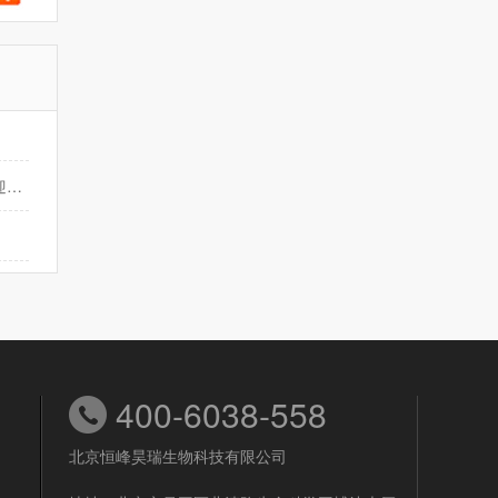
HF001脐带间充质干细胞注射液IND获受理，1.2亿糖友或迎来治疗“新希望”
400-6038-558
北京恒峰昊瑞生物科技有限公司