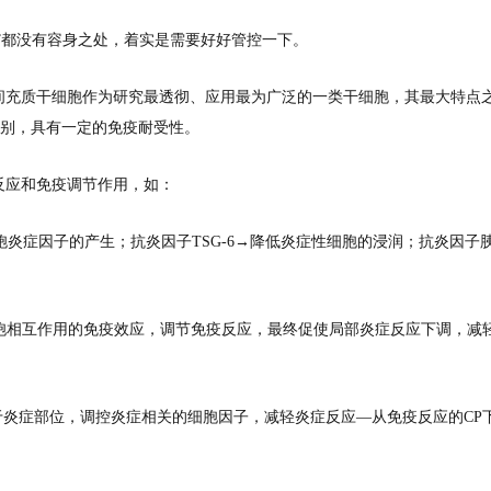
家”都没有容身之处，着实是需要好好管控一下。
间充质干细胞作为研究最透彻、应用最为广泛的一类干细胞，其最大特点
识别，具有一定的免疫耐受性。
反应和免疫调节作用，如：
胞炎症因子的产生；抗炎因子TSG-6→降低炎症性细胞的浸润；抗炎因子
胞相互作用的免疫效应，调节免疫反应，最终促使局部炎症反应下调，减
于炎症部位，调控炎症相关的细胞因子，减轻炎症反应—从免疫反应的CP