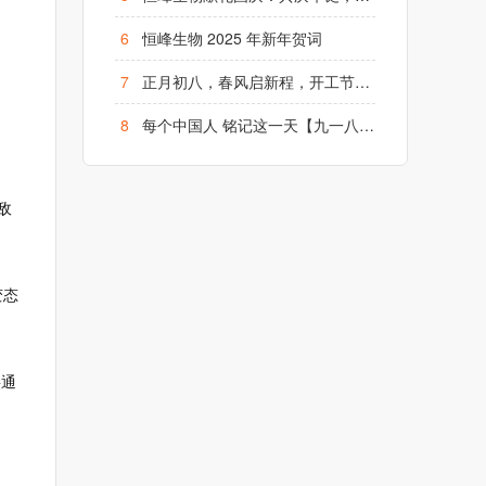
6
恒峰生物 2025 年新年贺词
7
正月初八，春风启新程，开工节节高！
8
每个中国人 铭记这一天【九一八】勿忘国耻、铭记历史
敌
变态
要通