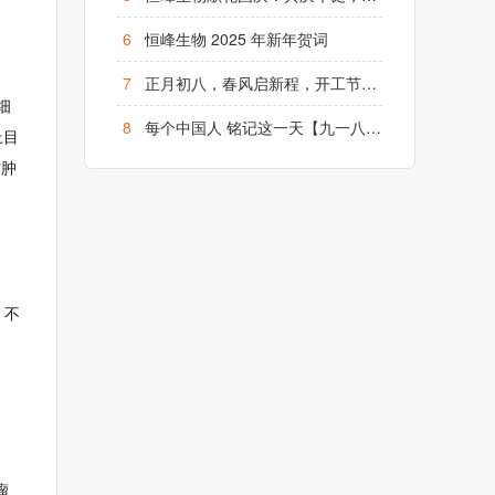
6
恒峰生物 2025 年新年贺词
7
正月初八，春风启新程，开工节节高！
细
8
每个中国人 铭记这一天【九一八】勿忘国耻、铭记历史
上目
防肿
，不
瘤