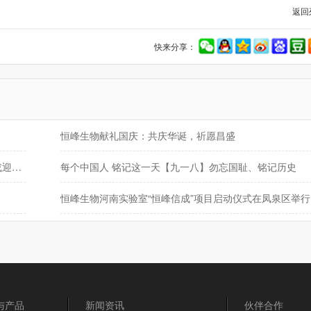
返回
快来分享：
恒峰生物献礼国庆：共庆华诞，祈愿昌盛
HF001脐带间充质干细胞注射液IND获受理，1.2亿糖友或迎来治疗“新希望”
每个中国人 铭记这一天【九一八】勿忘国耻、铭记历史
恒峰生物河南实验室“恒峰信成”项目启动仪式在凤泉区举行
与产品
新闻资讯
伙伴合作