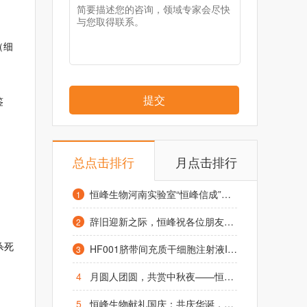
（细
提交
鉴
总点击排行
月点击排行
恒峰生物河南实验室“恒峰信成”项目启动仪式在凤泉区举行
1
辞旧迎新之际，恒峰祝各位朋友元旦快乐，阖家幸福！
2
杀死
HF001脐带间充质干细胞注射液IND获受理，1.2亿糖友或迎来治疗“新希望”
3
4
月圆人团圆，共赏中秋夜——恒峰生物致全体同仁及合作伙伴的中秋祝福
5
恒峰生物献礼国庆：共庆华诞，祈愿昌盛