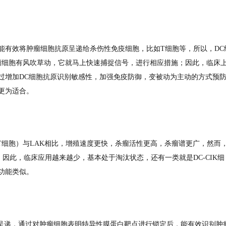
能有效将肿瘤细胞抗原呈递给杀伤性免疫细胞，比如T细胞等，所以，DC
瘤细胞有风吹草动，它就马上快速捕捉信号，进行相应措施；因此，临床
过增加DC细胞抗原识别敏感性，加强免疫防御，变被动为主动的方式预
更为适合。
样T细胞）与LAK相比，增殖速度更快，杀瘤活性更高，杀瘤谱更广，然而
因此，临床应用越来越少，基本处于淘汰状态，还有一类就是DC-CIK细
功能类似。
抗原呈递，通过对肿瘤细胞表明特异性膜蛋白靶点进行锁定后，能有效识别肿