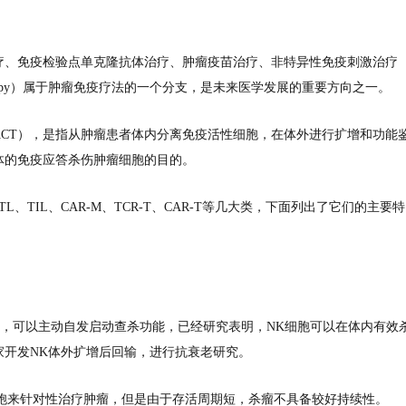
疗、免疫检验点单克隆抗体治疗、肿瘤疫苗治疗、非特异性免疫刺激治疗
 therapy）属于肿瘤免疫疗法的一个分支，是未来医学发展的重要方向之一。
 Therapy，ACT），是指从肿瘤患者体内分离免疫活性细胞，在体外进行扩增和功能
体的免疫应答杀伤肿瘤细胞的目的。
L、TIL、CAR-M、TCR-T、CAR-T等几大类，下面列出了它们的主要特
胞，可以主动自发启动查杀功能，已经研究表明，NK细胞可以在体内有效
家开发NK体外扩增后回输，进行抗衰老研究。
K细胞来针对性治疗肿瘤，但是由于存活周期短，杀瘤不具备较好持续性。