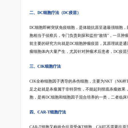
二、DC细胞疗法（DC疫苗）
DC细胞即树突状免疫细胞，是体能抗原呈递最强细胞，
胞相当于侦察兵，专门负责刺探和监控“敌情”，一旦肿
前主要的研究方向就是DC细胞肿瘤疫苗，其原理就是通
瘤细胞体内大量产生，尤其针对肿瘤术后患者，DC疫苗
三、CIK细胞疗法
CIK全称细胞因子诱导的杀伤细胞，主要为NKT（NK
足之处就是杀瘤属于非特异性，不能起到彻底杀瘤效果，
胞，是将DC细胞和细胞因子混合培养的一类，二者临床
四、CAR-T细胞疗法
CAR-T细胞又称嵌合抗原受体T细胞，CART不需要