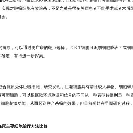
的淋巴细胞，相比LAK和CIK细胞，TIL细胞具有更强的肿瘤细胞特异性
，实现对肿瘤细胞有效追杀；不足之处是很多肿瘤患者不能手术或者术后
机会。
来的抗原，可以通过更广谱的靶点选择，TCR-T细胞可识别细胞膜表面或细
不确定，有待进一步探索。
是嵌合抗原受体巨噬细胞，研究发现，巨噬细胞具有清除较大异物、细胞碎
度可塑细胞，可以根据微环境刺激和信号的不同从一种表型转换到另一种
的T细胞刺激功能，从而起到联合杀瘤的效果，但目前尚处在早期研究过程
临床主要细胞治疗方法比较