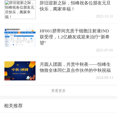
辞旧迎新之际，恒峰祝各位朋友元旦
快乐，阖家幸福！
2022-12-31
HF001脐带间充质干细胞注射液IND
获受理，1.2亿糖友或迎来治疗“新希
望”
2025-07-01
月圆人团圆，共赏中秋夜——恒峰生
物致全体同仁及合作伙伴的中秋祝福
2024-09-13
查看更多
相关推荐