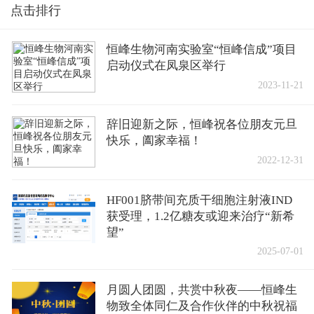
点击排行
恒峰生物河南实验室“恒峰信成”项目
启动仪式在凤泉区举行
2023-11-21
辞旧迎新之际，恒峰祝各位朋友元旦
快乐，阖家幸福！
2022-12-31
HF001脐带间充质干细胞注射液IND
获受理，1.2亿糖友或迎来治疗“新希
望”
2025-07-01
月圆人团圆，共赏中秋夜——恒峰生
物致全体同仁及合作伙伴的中秋祝福