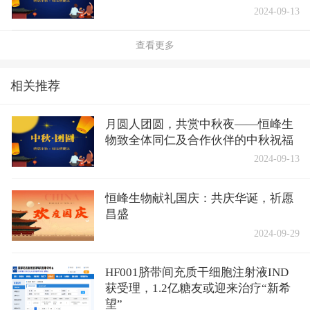
2024-09-13
查看更多
相关推荐
月圆人团圆，共赏中秋夜——恒峰生
物致全体同仁及合作伙伴的中秋祝福
2024-09-13
恒峰生物献礼国庆：共庆华诞，祈愿
昌盛
2024-09-29
HF001脐带间充质干细胞注射液IND
获受理，1.2亿糖友或迎来治疗“新希
望”