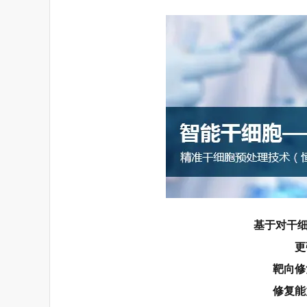
基于对干细
更
靶向修
修复能