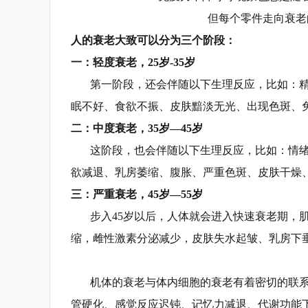
但每个零件走向衰老
人的衰老大致可以分为三个阶段：
一：轻度衰老，25岁-35岁
第一阶段，还会伴随以下生理反应，比如：
眠不好、食欲不振、皮肤黯淡无光、出现色斑、
二：中度衰老，35岁—45岁
这阶段，也会伴随以下生理反应，比如：情
欲减退、乳房萎缩、腹胀、严重色斑、皮肤干燥
三：严重衰老，45岁—55岁
步入45岁以后，人体就会进入快速衰老期，肌
缩，雌性激素分泌减少，皮肤失水起皱、乳房下
机体的衰老与体内细胞的衰老有着密切的联
管硬化、感觉反应迟钝、记忆力减退、代谢功能