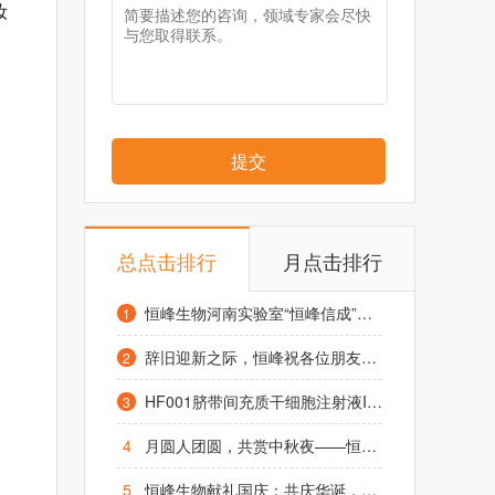
妆
提交
总点击排行
月点击排行
恒峰生物河南实验室“恒峰信成”项目启动仪式在凤泉区举行
1
辞旧迎新之际，恒峰祝各位朋友元旦快乐，阖家幸福！
2
HF001脐带间充质干细胞注射液IND获受理，1.2亿糖友或迎来治疗“新希望”
3
4
月圆人团圆，共赏中秋夜——恒峰生物致全体同仁及合作伙伴的中秋祝福
5
恒峰生物献礼国庆：共庆华诞，祈愿昌盛