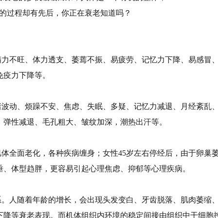
的过程却有先后，你正在衰老知道吗？
精力不旺、体力透支、萎蔫不振、易疲劳、记忆力下降、易感冒
免疫力下降等。
绪波动、烦躁不安、焦虑、失眠、多疑、记忆力减退、月经紊乱
、弹性减退、毛孔粗大、皱纹加深，潮热出汗等。
体全面老化，各种疾病缠身；女性45岁左右停经后，由于卵巢
垂、体型趋胖，更容易引起心理焦虑、抑郁等心理疾病。
系。人随着年龄的增长，会出现头发变白、牙齿脱落、肌肉萎缩
下降等衰老表现。而机体组织内环境的稳定间接由组织中干细胞