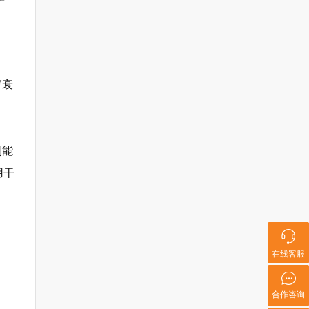
、
管衰
制能
用干
在线客服
合作咨询