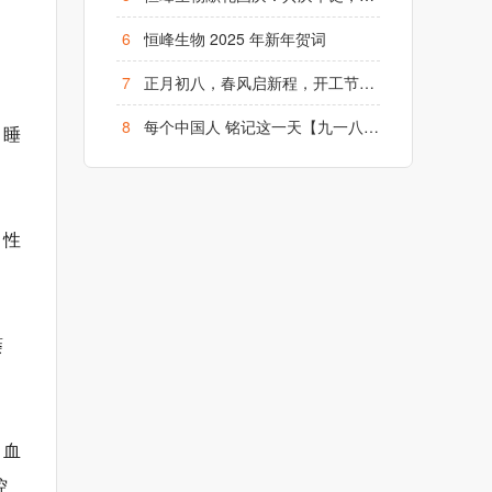
6
恒峰生物 2025 年新年贺词
7
正月初八，春风启新程，开工节节高！
8
每个中国人 铭记这一天【九一八】勿忘国耻、铭记历史
、睡
、性
萎
、血
控