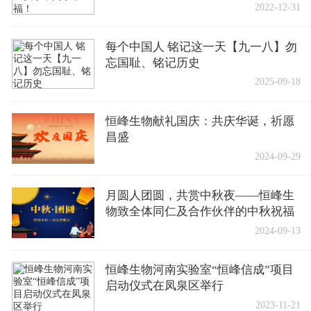
2022-12-31
每个中国人 铭记这一天【九一八】勿
忘国耻、铭记历史
2025-09-18
恒峰生物献礼国庆：共庆华诞，祈愿
昌盛
2024-09-29
月圆人团圆，共赏中秋夜——恒峰生
物致全体同仁及合作伙伴的中秋祝福
2024-09-13
恒峰生物河南实验室“恒峰信成”项目
启动仪式在凤泉区举行
2023-11-21