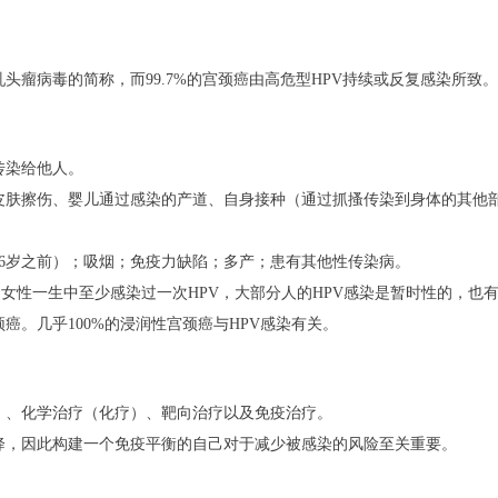
头瘤病毒的简称，而99.7%的宫颈癌由高危型HPV持续或反复感染所致。
传染给他人。
皮肤擦伤、婴儿通过感染的产道、自身接种（通过抓搔传染到身体的其他
6岁之前）；
吸烟；
免疫力缺陷；
多产；
患有其他性传染病。
0%的女性一生中至少感染过一次HPV，大部分人的HPV感染是暂时性的，也
颈癌。
几乎100%的浸润性宫颈癌与HPV感染有关。
）、化学治疗（化疗）、靶向治疗以及免疫治疗。
降，因此构建一个免疫平衡的自己对于减少被感染的风险至关重要。