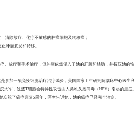
伤性，清除放疗、化疗不敏感的肿瘤细胞及转移瘤；
防止肿瘤复发和转移。
过多轮化疗、放疗和手术治疗，但肿瘤依然侵入了她的肝脏和结肠，并挤压她的
的机会就是参加一项免疫细胞治疗治疗试验，美国国家卫生研究院临床中心医生
疫大军，这些T细胞会特异性攻击由人类乳头瘤病毒（HPV）引起的癌症
，她庆祝了癌症康复5周年，医生告诉她，她的癌症已经完全治愈。
。