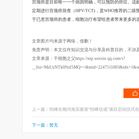
宫颈癌是目前唯一一个病因明确，可以预防的癌症。适龄
定期进行宫颈癌筛查（HPV/TCT)，是WHO推荐的
于已患宫颈癌的患者，细胞治疗有望给患者带来更多的
文章图片均来源于网络，侵删！
免责声明：本文仅作知识交流与分享及科普目的，不涉
文章来源：干细胞之父https://mp.weixin.qq.com/s?
__biz=MzUzNTk0NzI5MQ==&mid=2247511003&idx=1&sn=00
下一篇：暂无