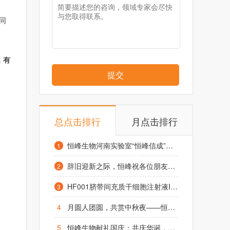
同
，有
提交
总点击排行
月点击排行
恒峰生物河南实验室“恒峰信成”项目启动仪式在凤泉区举行
1
辞旧迎新之际，恒峰祝各位朋友元旦快乐，阖家幸福！
2
HF001脐带间充质干细胞注射液IND获受理，1.2亿糖友或迎来治疗“新希望”
3
4
月圆人团圆，共赏中秋夜——恒峰生物致全体同仁及合作伙伴的中秋祝福
5
恒峰生物献礼国庆：共庆华诞，祈愿昌盛