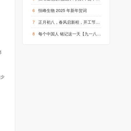
6
恒峰生物 2025 年新年贺词
7
正月初八，春风启新程，开工节节高！
8
每个中国人 铭记这一天【九一八】勿忘国耻、铭记历史
部
有少