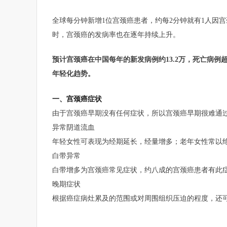
全球每分钟新增1位宫颈癌患者，约每2分钟就有1人因
时，宫颈癌的发病率也在逐年持续上升。
预计宫颈癌在中国每年的新发病例约13.2万，死亡病例
年轻化趋势。
一、
宫颈癌症状
由于
宫颈癌早期没有任何症状，所以宫颈癌早期很难通
异常阴道流血
年轻女性可表现为经期延长，经量增多；老年女性常以
白带异常
白带增多为宫颈癌常见症状，约八成的宫颈癌患者有此
晚期症状
根据癌症病灶累及的范围或对周围组织压迫的程度，还