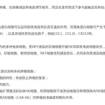
抗肿瘤、抗病毒感染和免疫调节相关，而且在某些情况下参与超敏反应和自
角蛋白细胞可以起到固有免疫和抗原呈递的作用。
宫颈角蛋白细胞可产生
-18），以及其他特异性趋化因子，例如CCL2、CCL20、CXCL9等。
内的多种免疫细胞。受HPV感染的宫颈细胞可被NK等固有免疫细胞杀伤
胞、巨噬细胞、树突状细胞、NKT细胞等到感染部位，共同杀伤受感染细
直接识别和杀伤肿瘤细胞；
胞的特性，有效防止肿瘤的复发；
伤能力
。
输扩增激活的自体NK细胞、利用细胞因子或类似物激活和增强体内NK细
NK细胞（CAR-NK）对肿瘤的准确度和靶向作用。