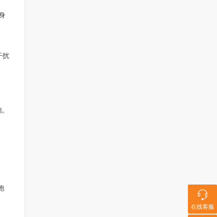
身
干扰
，
胞。
胞
在线客服