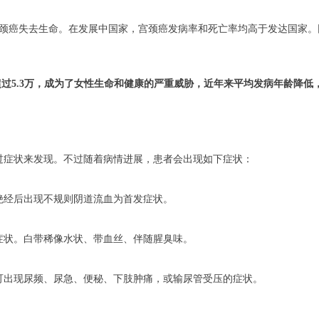
宫颈癌失去生命。在发展中国家，宫颈癌发病率和死亡率均高于发达国家。
超过5.3万，成为了女性生命和健康的严重威胁，近年来平均发病年龄降低
过症状来发现。不过随着病情进展，患者会出现如下症状：
绝经后出现不规则阴道流血为首发症状。
症状。白带稀像水状、带血丝、伴随腥臭味。
可出现尿频、尿急、便秘、下肢肿痛，或输尿管受压的症状。