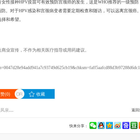
女性接种HPV疫苗可有效预防宫颈癌的发生，这是WHO推荐的一级预防
二级预防。对于HPV感染和宫颈病变者需要定期检查和随访，可以远离宫颈癌
选择和希望。
及商业宣传，不作为相关医疗指导或用药建议。
47d28e94add941a7c93749d625cb19&chksm=faff5aafcd88d3b97288d6dc18f
赞(
0
)
收藏
上一篇：恒峰生物河南实验室“恒峰信成”项目启动仪式在凤泉区举行
返回
快来分享：