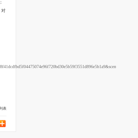
；
。对
41dcdfbd5f04475074e96f720bd30e5b59f3551d896e5b1a9&scene=27
列表