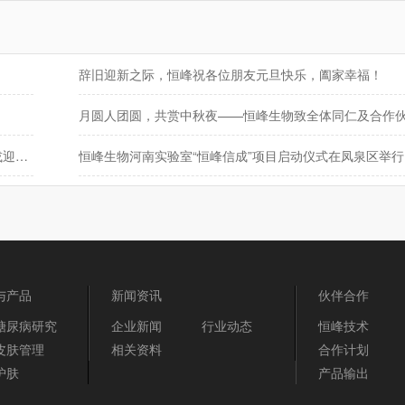
辞旧迎新之际，恒峰祝各位朋友元旦快乐，阖家幸福！
HF001脐带间充质干细胞注射液IND获受理，1.2亿糖友或迎来治疗“新希望”
恒峰生物河南实验室“恒峰信成”项目启动仪式在凤泉区举行
与产品
新闻资讯
伙伴合作
糖尿病研究
企业新闻
行业动态
恒峰技术
皮肤管理
相关资料
合作计划
护肤
产品输出