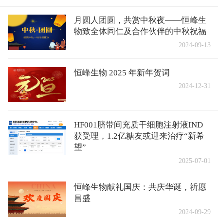
月圆人团圆，共赏中秋夜——恒峰生
物致全体同仁及合作伙伴的中秋祝福
2024-09-13
恒峰生物 2025 年新年贺词
2024-12-31
HF001脐带间充质干细胞注射液IND
获受理，1.2亿糖友或迎来治疗“新希
望”
2025-07-01
恒峰生物献礼国庆：共庆华诞，祈愿
昌盛
2024-09-29