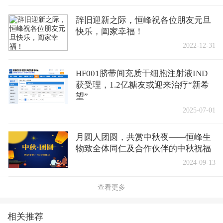
辞旧迎新之际，恒峰祝各位朋友元旦
快乐，阖家幸福！
2022-12-31
HF001脐带间充质干细胞注射液IND
获受理，1.2亿糖友或迎来治疗“新希
望”
2025-07-01
月圆人团圆，共赏中秋夜——恒峰生
物致全体同仁及合作伙伴的中秋祝福
2024-09-13
查看更多
相关推荐