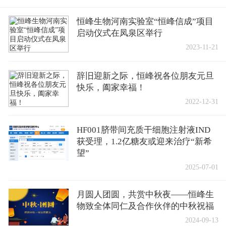
恒峰生物河南实验室“恒峰信成”项目
启动仪式在凤泉区举行
2023-11-21
辞旧迎新之际，恒峰祝各位朋友元旦
快乐，阖家幸福！
2022-12-31
HF001脐带间充质干细胞注射液IND
获受理，1.2亿糖友或迎来治疗“新希
望”
2025-07-01
月圆人团圆，共赏中秋夜——恒峰生
物致全体同仁及合作伙伴的中秋祝福
2024-09-13