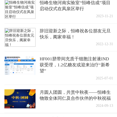
恒峰生物河南实验室“恒峰信成”项目
启动仪式在凤泉区举行
2023-11-21
辞旧迎新之际，恒峰祝各位朋友元旦
快乐，阖家幸福！
2022-12-31
HF001脐带间充质干细胞注射液IND
获受理，1.2亿糖友或迎来治疗“新希
望”
2025-07-01
月圆人团圆，共赏中秋夜——恒峰生
物致全体同仁及合作伙伴的中秋祝福
2024-09-13