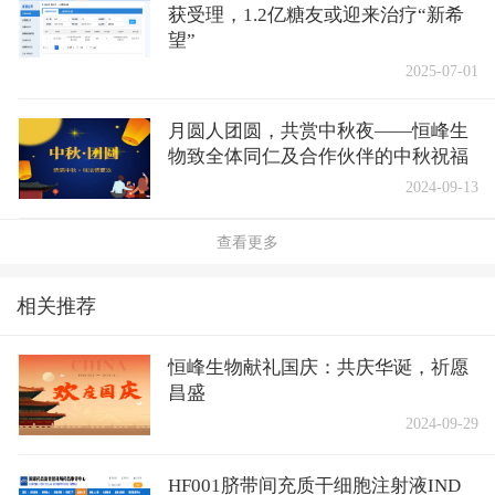
获受理，1.2亿糖友或迎来治疗“新希
望”
2025-07-01
月圆人团圆，共赏中秋夜——恒峰生
物致全体同仁及合作伙伴的中秋祝福
2024-09-13
查看更多
相关推荐
恒峰生物献礼国庆：共庆华诞，祈愿
昌盛
2024-09-29
HF001脐带间充质干细胞注射液IND