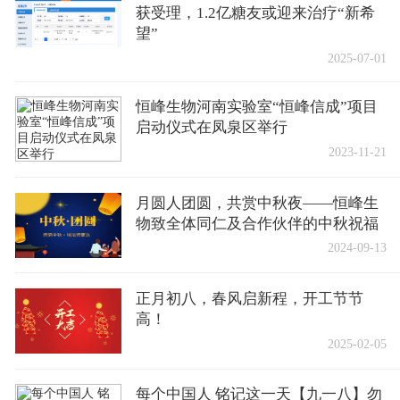
获受理，1.2亿糖友或迎来治疗“新希
望”
2025-07-01
恒峰生物河南实验室“恒峰信成”项目
启动仪式在凤泉区举行
2023-11-21
月圆人团圆，共赏中秋夜——恒峰生
物致全体同仁及合作伙伴的中秋祝福
2024-09-13
正月初八，春风启新程，开工节节
高！
2025-02-05
每个中国人 铭记这一天【九一八】勿