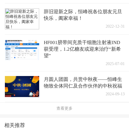
辞旧迎新之际，恒峰祝各位朋友元旦
快乐，阖家幸福！
2022-12-31
HF001脐带间充质干细胞注射液IND
获受理，1.2亿糖友或迎来治疗“新希
望”
2025-07-01
月圆人团圆，共赏中秋夜——恒峰生
物致全体同仁及合作伙伴的中秋祝福
2024-09-13
查看更多
相关推荐