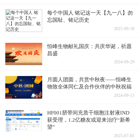
每个中国人 铭记这一天【九一八】勿
忘国耻、铭记历史
2025-09-18
恒峰生物献礼国庆：共庆华诞，祈愿
昌盛
2024-09-29
月圆人团圆，共赏中秋夜——恒峰生
物致全体同仁及合作伙伴的中秋祝福
2024-09-13
HF001脐带间充质干细胞注射液IND
获受理，1.2亿糖友或迎来治疗“新希
望”
2025-07-01