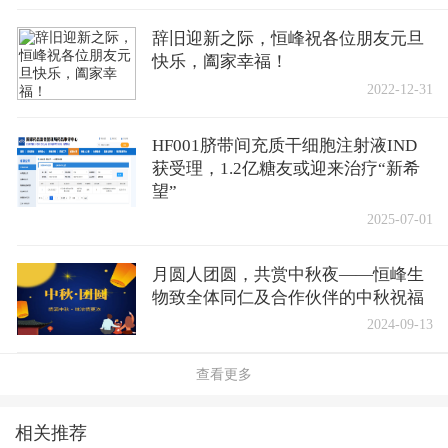
辞旧迎新之际，恒峰祝各位朋友元旦
快乐，阖家幸福！
2022-12-31
HF001脐带间充质干细胞注射液IND
获受理，1.2亿糖友或迎来治疗“新希
望”
2025-07-01
月圆人团圆，共赏中秋夜——恒峰生
物致全体同仁及合作伙伴的中秋祝福
2024-09-13
查看更多
相关推荐