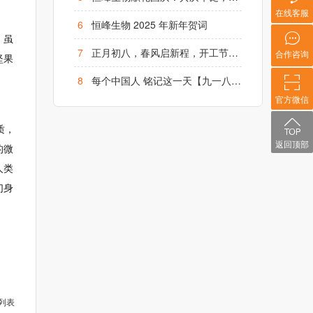
在线客服
6
恒峰生物 2025 年新年贺词
，虽
7
正月初八，春风启新程，开工节节高！
合作咨询
坚果
8
每个中国人 铭记这一天【九一八】勿忘国耻、铭记历史
官方微信
质，
返回顶部
的微
人类
们身
列表