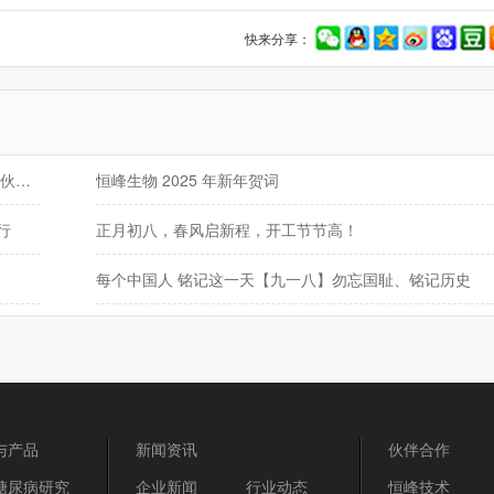
快来分享：
月圆人团圆，共赏中秋夜——恒峰生物致全体同仁及合作伙伴的中秋祝福
恒峰生物 2025 年新年贺词
行
正月初八，春风启新程，开工节节高！
每个中国人 铭记这一天【九一八】勿忘国耻、铭记历史
与产品
新闻资讯
伙伴合作
糖尿病研究
企业新闻
行业动态
恒峰技术