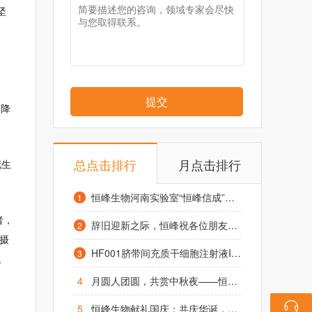
坚
提交
助降
总点击排行
月点击排行
花生
恒峰生物河南实验室“恒峰信成”项目启动仪式在凤泉区举行
1
者，
辞旧迎新之际，恒峰祝各位朋友元旦快乐，阖家幸福！
2
摄
HF001脐带间充质干细胞注射液IND获受理，1.2亿糖友或迎来治疗“新希望”
3
低
4
月圆人团圆，共赏中秋夜——恒峰生物致全体同仁及合作伙伴的中秋祝福
5
恒峰生物献礼国庆：共庆华诞，祈愿昌盛