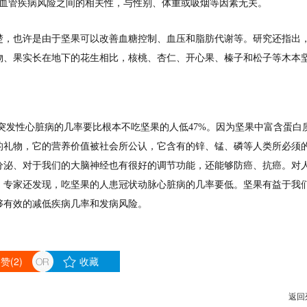
心血管疾病风险之间的相关性，与性别、体重或吸烟等因素无关。
楚，也许是由于坚果可以改善血糖控制、血压和脂肪代谢等。研究还指出
物、果实长在地下的花生相比，核桃、杏仁、开心果、榛子和松子等木本
性心脏病的几率要比根本不吃坚果的人低47%。因为坚果中富含蛋白
的礼物，它的营养价值被社会所公认，它含有的锌、锰、磷等人类所必须
分泌、对于我们的大脑神经也有很好的调节功能，还能够防癌、抗癌。对
！专家还发现，吃坚果的人患冠状动脉心脏病的几率要低。坚果有益于我
够有效的减低疾病几率和发病风险。
赞(
2
)
收藏
返回