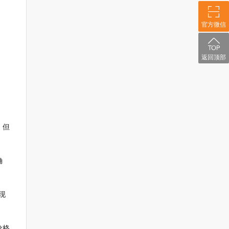
官方微信
返回顶部
，但
确
现
价格