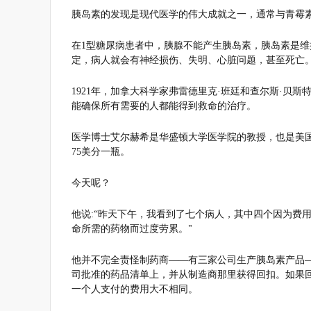
胰岛素的发现是现代医学的伟大成就之一，通常与青霉
在1型糖尿病患者中，胰腺不能产生胰岛素，胰岛素是
定，病人就会有神经损伤、失明、心脏问题，甚至死亡。在
1921年，加拿大科学家弗雷德里克·班廷和查尔斯·贝
能确保所有需要的人都能得到救命的治疗。
医学博士艾尔赫希是华盛顿大学医学院的教授，也是美国
75美分一瓶。
今天呢？
他说:“昨天下午，我看到了七个病人，其中四个因为费
命所需的药物而过度劳累。"
他并不完全责怪制药商——有三家公司生产胰岛素产品
司批准的药品清单上，并从制造商那里获得回扣。如果
一个人支付的费用大不相同。