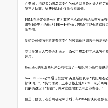
在美国，消费者为胰岛素支付的价格是复杂的处方药定
第三方协商。这些PBMs由保险公司雇佣。
PBMs在决定保险公司将为其客户承保的药品品牌方面
每剂100美元的价格列出一种药物，PBMs可能会将保险
险费用。
制药公司倾向于将消费者支付的较高价格归咎于药房福
赛诺菲发言人布鲁克斯表示，该公司在2017年承诺将
速度。
Humalog的制造商礼来公司推出了一项以40 %折扣提供药物
Novo Nordisk公司通信总监肯·英查斯提表示:“
部利润。”。“换句话说，上市价格上涨XX %，制药商
们的确设定了“标价”，并对这些增加负有全部责任。"
但是，他说，在公司确定标价后，与PBMs的谈判会影