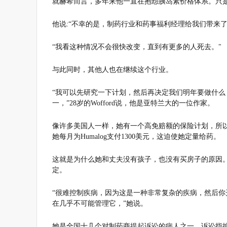
就赫希而言，多年来他一直在抱怨胰岛素价格体系。只是谷
他说:“不幸的是，制药行业和药事福利经理给我们带来
“我看这种情况不会很快改变，直到有更多的人死去。"
与此同时，其他人也在继续这个行业。
“我可以先研究一下计划，然后再决定我们明年要做什
一，”28岁的Wofford说，他是亚特兰大的一位作家。
像许多美国人一样，她有一个高免赔额的保险计划，所
她每月为Humalog支付1300美元，这迫使她定量给药。
这就是为什么她和丈夫没有孩子，也没有买房子的原因
定。
“很难控制疾病，因为这是一种非常复杂的疾病，然后
在几乎不可能管理它，”她说。
她是全国十几个对制药商提起诉讼的病人之一。诉讼指