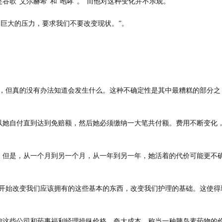
歌“艾尔赫希”和“咆哮”。”而他对这种变化并不乐观。
了巨大的压力，要求我们不要改变现状。”。
么，但真的没有办法知道会发生什么。这种不确定性是其中最糟糕的部分之
以她自付直到达到免赔额，然后她必须缴纳一大笔共付额。费用不断变化
。但是，从一个月到另一个月，从一年到另一年，她活着的代价可能更不
你开始改变我们应该拥有的这些基本的东西，改变我们护理的基础。这使得
控这些公司和药事福利经理操纵价格，夸大成本，称当一种胰岛素药物的