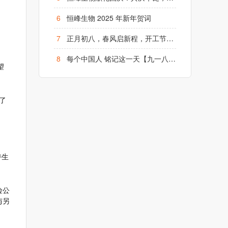
6
恒峰生物 2025 年新年贺词
7
正月初八，春风启新程，开工节节高！
8
每个中国人 铭记这一天【九一八】勿忘国耻、铭记历史
望
了
持生
险公
与另