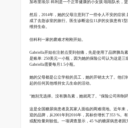
加布里埃尔·科利是一个正常健康的小女孩:啦啦队长，
然后，2014年，她的父母注意到了一些令人不安的症
成了去急诊室的旅行。医生诊断这位11岁的女孩患有1
维持生命。
但科利一家的磨难才刚刚开始。
Gabriella开始在注射点受到创痛，先是使用了品牌胰岛
是账单: 250美元一小瓶，因为她的保险公司认为这是
Gabriella需要每月1.5小瓶。
她的父母都是公立学校的员工，她的开销太大了。他们转向黑
起的任何其他维持女儿生命的活动。
“她别无选择。没有胰岛素，她就死了。“保险公司和制
这是全国糖尿病患者及其家人面临的两难境地。近年来，胰岛
迎的品牌，从2001年到2016年，其标价增长了353
或配给量则较低。一项调查显示，45 %的糖尿病患者