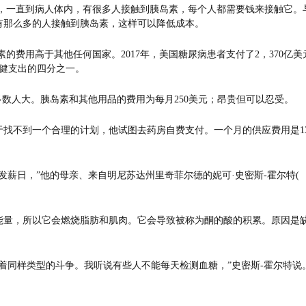
出来，一直到病人体内，有很多人接触到胰岛素，每个人都需要钱来接触它。
有那么多的人接触到胰岛素，这样可以降低成本。
买胰岛素的费用高于其他任何国家。2017年，美国糖尿病患者支付了2，370亿美
保健支出的四分之一。
多数人大。胰岛素和其他用品的费用为每月250美元；昂贵但可以忍受。
于找不到一个合理的计划，他试图去药房自费支付。一个月的供应费用是13
发薪日，”他的母亲、来自明尼苏达州里奇菲尔德的妮可·史密斯-霍尔特(
能量，所以它会燃烧脂肪和肌肉。它会导致被称为酮的酸的积累。原因是
着同样类型的斗争。我听说有些人不能每天检测血糖，”史密斯-霍尔特说