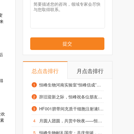
变
来
提交
后
总点击排行
月点击排行
得
恒峰生物河南实验室“恒峰信成”项目启动仪式在凤泉区举行
1
辞旧迎新之际，恒峰祝各位朋友元旦快乐，阖家幸福！
2
HF001脐带间充质干细胞注射液IND获受理，1.2亿糖友或迎来治疗“新希望”
3
受欢
4
月圆人团圆，共赏中秋夜——恒峰生物致全体同仁及合作伙伴的中秋祝福
岛素
5
恒峰生物献礼国庆：共庆华诞，祈愿昌盛