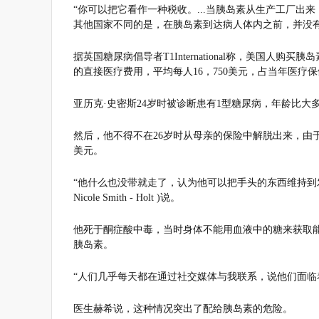
“你可以把它看作一种税收。...当胰岛素从生产工厂
其他国家不同的是，在胰岛素到达病人体内之前，并没
据英国糖尿病倡导者T1International称，美国人购
的直接医疗费用，平均每人16，750美元，占当年医疗
亚历克·史密斯24岁时被诊断患有1型糖尿病，年龄比大
然后，他不得不在26岁时从母亲的保险中解脱出来，由
美元。
“他什么也没带就走了，认为他可以把手头的东西维持到
Nicole Smith - Holt )说。
他死于酮症酸中毒，当时身体不能用血液中的糖来获取
胰岛素。
“人们几乎每天都在通过社交媒体与我联系，说他们面临
医生赫希说，这种情况突出了配给胰岛素的危险。