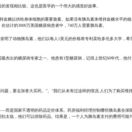
素的发现相比较。这也是医学的一个伟大的感觉好故事。
维持血糖以供给身体细胞的重要激素。如果没有胰岛素来维持血糖水平的稳
估计的3000万美国糖尿病患者中，740万人需要胰岛素。
斯特发明了动物胰岛素，他们以每人1美元的价格将专利卖给多伦多大学，希
最杰出的糖尿病专家之一。他患有1型糖尿病，记得上世纪60年代，他付
用问题，要去加拿大买药。”。“我们从未有过这样的情况:人们为了购买维
——而是国家不透明的药品定价体系。药房福利经理控制哪些胰岛素在保
回扣太低，他们可以排除药品。结果是，一个人为胰岛素支付的费用可能