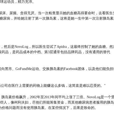
篮球运动员，精力充沛。
状:尿床、尿频、贪得无厌。当一次检查显示她的血糖高得要命时，去看医生
型糖尿病，并给她注射了第一次胰岛素，这将是她一生中第一次注射胰岛素
素，然后是NovoLog，所以医生尝试了Apidra，这最终控制了她的血糖。然
三级药品，是药品成本的中档。第3层通常包括品牌药品，没有通用的替代
市、GoFundMe运动、交换胰岛素的Facebook团体，以及他们能负担
药公司在医疗上需要的药物上能赚这么多钱，这简直是难以忍受的。"
素价格飙升，2002年至2013年间平均上涨了三倍。NovoLog是一个
 %。有些人，像柯利夫妇，尽他们所能筹集资金，而其他糖尿病患者服用的胰
因为价格问题而没有使用胰岛素。在某些情况下，后果是致命的。