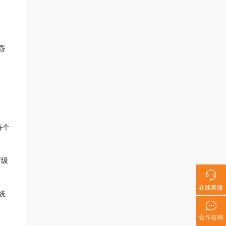
昏
每个
两级
在线客服
统
合作咨询